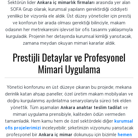
Sektörün lider
Ankara iç mimarlık firmaları
arasında yer alan
SOFA Grup olarak, kurumsal yapıların gerektirdiği ciddiyeti
yenilikçi bir vizyonla ele aldık. Üst düzey yöneticiler için prestij
ve konforun bir arada olması gerektiği bilinciyle, makam
odasının her metrekaresini işlevsel bir ofis tasarımı yaklaşımıyla
kurguladık. Projenin her detayında kurumsal kimliği yansıtacak,
zamana meydan okuyan mimari kararlar aldık.
Prestijli Detaylar ve Profesyonel
Mimari Uygulama
Yönetici konforunu en üst düzeye çıkaran bu projede; mekana
derinlik katan ahşap paneller, özel üretim makam mobilyaları ve
doğru kurgulanmış aydınlatma senaryolarıyla süreci tek elden
yönettik. Tüm aşamaları
Ankara anahtar teslim tadilat
ve
mimari uygulama prensibiyle, kaliteden ödün vermeden
tamamladık. Hem kamu hem de özel sektördeki diğer
kurumsal
ofis projelerimizi
inceleyebilir; şirketinizin vizyonunu yansıtacak
profesyonel bir
Ankara iç mimar
dokunuşu için bizimle
hemen