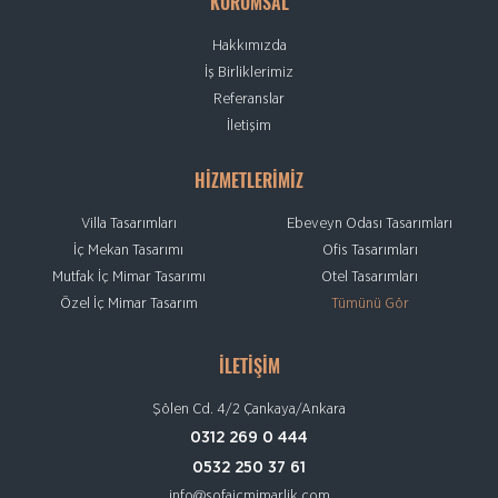
KURUMSAL
Hakkımızda
İş Birliklerimiz
Referanslar
İletişim
HİZMETLERİMİZ
Villa Tasarımları
Ebeveyn Odası Tasarımları
İç Mekan Tasarımı
Ofis Tasarımları
Mutfak İç Mimar Tasarımı
Otel Tasarımları
Özel İç Mimar Tasarım
Tümünü Gör
İLETİŞİM
Şölen Cd. 4/2 Çankaya/Ankara
0312 269 0 444
0532 250 37 61
info@sofaicmimarlik.com