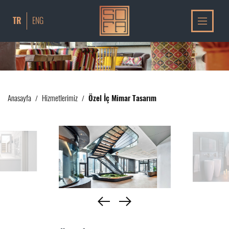
TR
ENG
Anasayfa
Hizmetlerimiz
Özel İç Mimar Tasarım
/
/